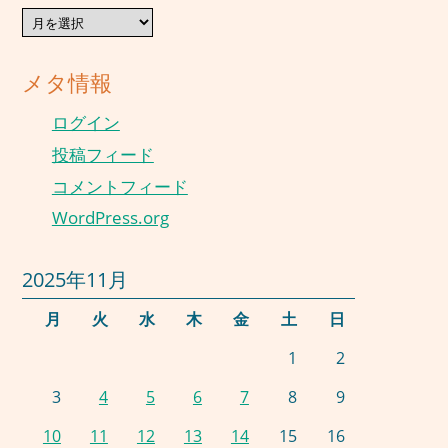
過
去
の
献
メタ情報
立
ログイン
投稿フィード
コメントフィード
WordPress.org
2025年11月
月
火
水
木
金
土
日
1
2
3
4
5
6
7
8
9
10
11
12
13
14
15
16