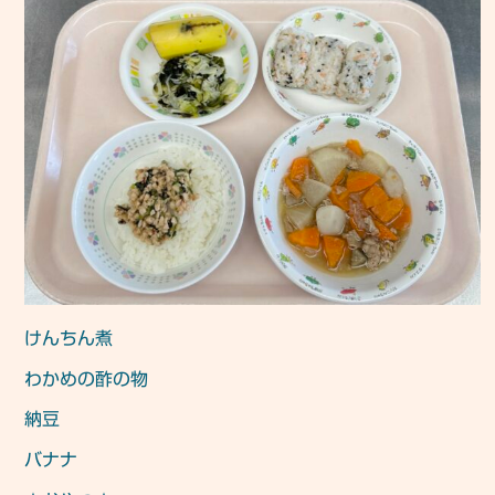
けんちん煮
わかめの酢の物
納豆
バナナ