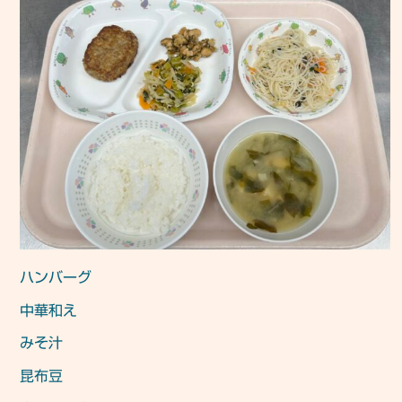
ハンバーグ
中華和え
みそ汁
昆布豆