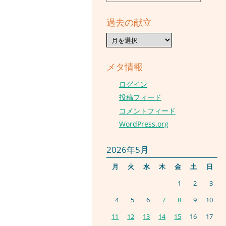
過去の献立
過
去
の
献
メタ情報
立
ログイン
投稿フィード
コメントフィード
WordPress.org
2026年5月
月
火
水
木
金
土
日
1
2
3
4
5
6
7
8
9
10
11
12
13
14
15
16
17