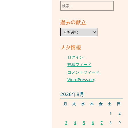
検
索:
過去の献立
過
去
の
献
立
メタ情報
ログイン
投稿フィード
コメントフィード
WordPress.org
2026年8月
月
火
水
木
金
土
日
1
2
3
4
5
6
7
8
9