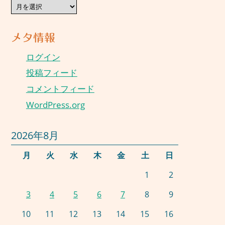
過
去
の
献
メタ情報
立
ログイン
投稿フィード
コメントフィード
WordPress.org
2026年8月
月
火
水
木
金
土
日
1
2
3
4
5
6
7
8
9
10
11
12
13
14
15
16