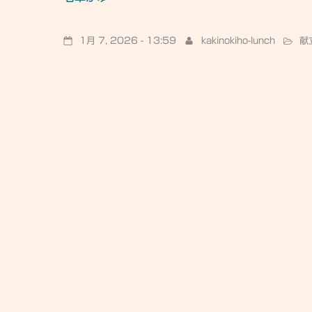
1月 7, 2026 - 13:59
kakinokiho-lunch
献