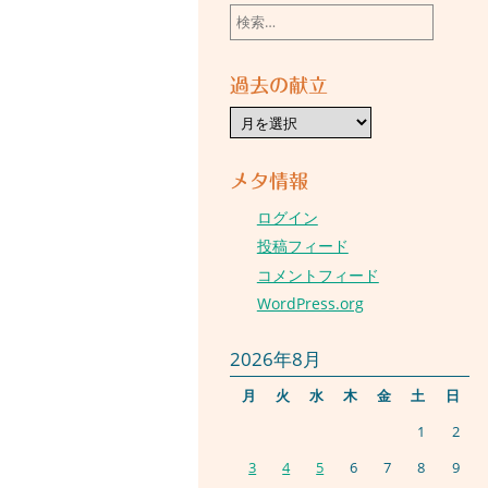
検
索:
過去の献立
過
去
の
献
立
メタ情報
ログイン
投稿フィード
コメントフィード
WordPress.org
2026年8月
月
火
水
木
金
土
日
1
2
3
4
5
6
7
8
9