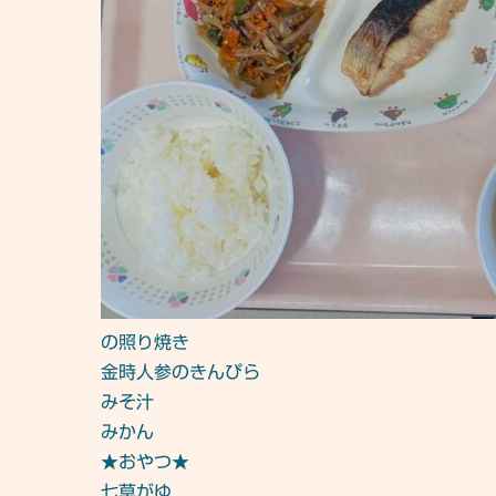
の照り焼き
金時人参のきんぴら
みそ汁
みかん
★おやつ★
七草がゆ